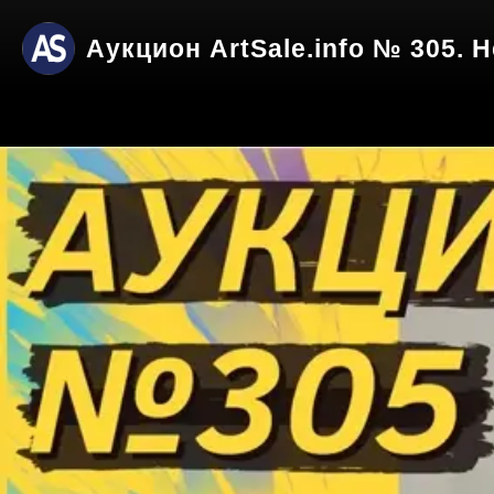
Аукцион ArtSale.info № 305. 